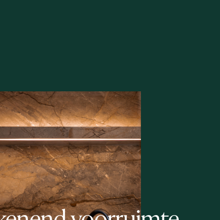
kenend voor
details